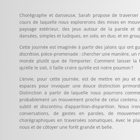
Chorégraphe et danseuse, Sarah propose de traverser
cours de laquelle nous explorerons des mises en mou
paysage extérieur, des jeux autour de la parole et de
dansées, simples et ludiques, en solo, en duo, et en grou
Cette journée est imaginée à partir des jalons qui ont g
discrétion,
pièce-promenade : chercher une manière, un 
monde plutôt que de l’emporter.
Comment laisser la f
qu’elle le soit, il faille croire qu’elle est notre poumon ?
L’envie, pour cette journée, est de mettre en jeu et e
espaces pour invoquer une douce distinction primordi
Distinction à partir de laquelle nous pourrons comme
probablement un mouvement proche de celui contenu d
subtil et discontinu d’apparition-disparition. Nous iro
conversations, de gestes en paroles, de mouvement
chorégraphiques en traversées somatiques. Avec le plai
nous et de côtoyer une forêt grande et belle.