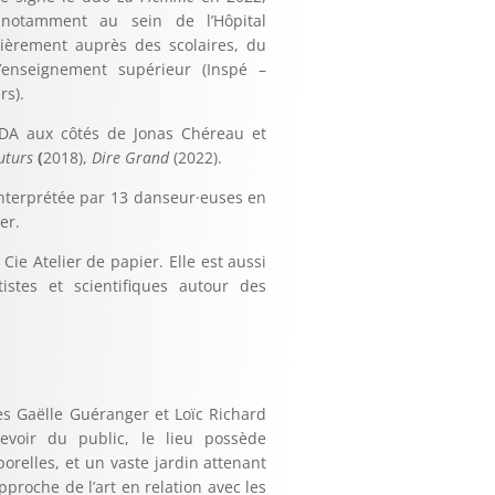
notamment au sein de l’Hôpital
ulièrement auprès des scolaires, du
’enseignement supérieur (Inspé –
rs).
 EDA
aux côtés de Jonas Chéreau et
uturs
(
2018),
Dire Grand
(2022).
interprétée par 13 danseur·euses en
er.
Cie Atelier de papier. Elle est aussi
rtistes et scientifiques autour des
tes Gaëlle Guéranger et Loïc Richard
cevoir du public, le lieu possède
relles, et un vaste jardin attenant
pproche de l’art en relation avec les